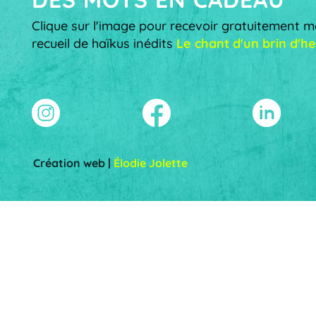
Clique sur l'image pour recevoir gratuitement 
recueil de haïkus inédits
Le chant d'un brin d'he
Création web |
Élodie Jolette