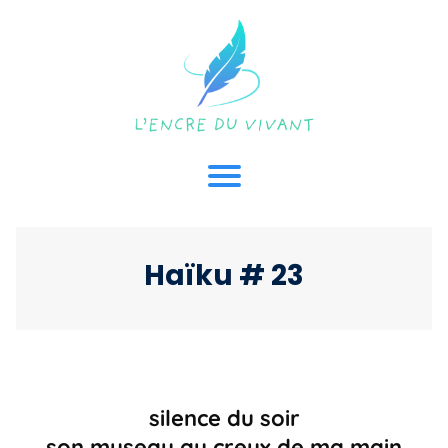
Haïku # 23
silence du soir
son museau au creux de ma main