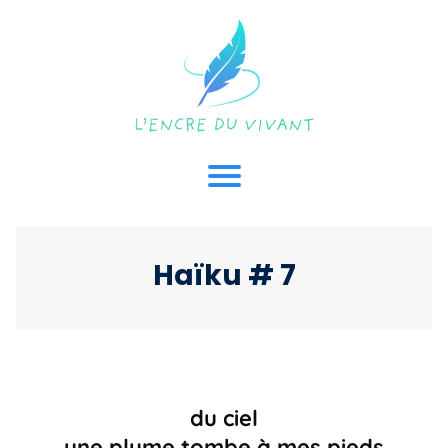
Haïku # 7
du ciel
une plume tombe à mes pieds