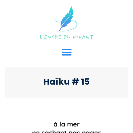
Haïku # 15
à la mer
ne sachant pas nager